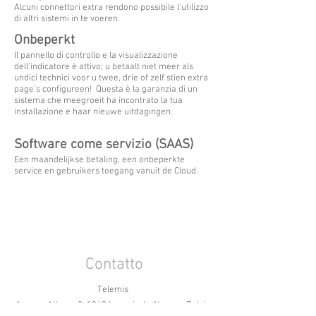
Alcuni connettori extra rendono possibile l'utilizzo
di altri sistemi in te voeren.
Onbeperkt
Il pannello di controllo e la visualizzazione
dell'indicatore è attivo; u betaalt niet meer als
undici technici voor u twee, drie of zelf stien extra
page's configureen! Questa è la garanzia di un
sistema che meegroeit ha incontrato la tua
installazione e haar nieuwe uitdagingen.
Software come servizio (SAAS)
Een maandelijkse betaling, een onbeperkte
service en gebruikers toegang vanuit de Cloud.
Contatto
Telemis
Avenue Athena 2, 1348 Louvain-la-Neuve - Belgio