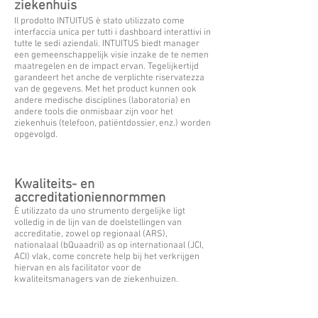
ziekenhuis
Il prodotto INTUITUS è stato utilizzato come
interfaccia unica per tutti i dashboard interattivi in
tutte le sedi aziendali. INTUITUS biedt manager
een gemeenschappelijk visie inzake de te nemen
maatregelen en de impact ervan. Tegelijkertijd
garandeert het anche de verplichte riservatezza
van de gegevens. Met het product kunnen ook
andere medische disciplines (laboratoria) en
andere tools die onmisbaar zijn voor het
ziekenhuis (telefoon, patiëntdossier, enz.) worden
opgevolgd.
Kwaliteits- en
accreditationiennormmen
È utilizzato da uno strumento dergelijke ligt
volledig in de lijn van de doelstellingen van
accreditatie, zowel op regionaal (ARS),
nationalaal (bQuaadril) as op internationaal (JCI,
ACI) vlak, come concrete help bij het verkrijgen
hiervan en als facilitator voor de
kwaliteitsmanagers van de ziekenhuizen.