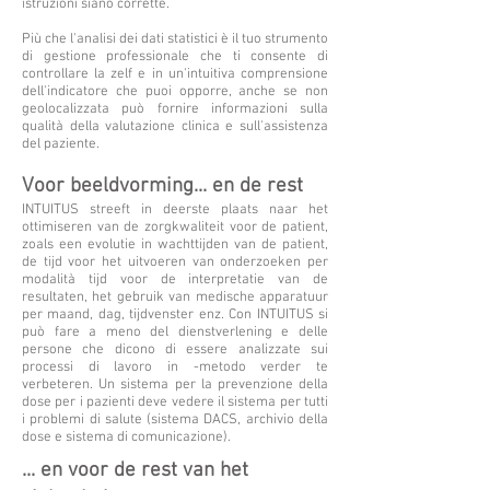
istruzioni siano corrette.
Più che l'analisi dei dati statistici è il tuo strumento
di gestione professionale che ti consente di
controllare la zelf e in un'intuitiva comprensione
dell'indicatore che puoi opporre, anche se non
geolocalizzata può fornire informazioni sulla
qualità della valutazione clinica e sull'assistenza
del paziente.
Voor beeldvorming... en de rest
INTUITUS streeft in deerste plaats naar het
ottimiseren van de zorgkwaliteit voor de patient,
zoals een evolutie in wachttijden van de patient,
de tijd voor het uitvoeren van onderzoeken per
modalità tijd voor de interpretatie van de
resultaten, het gebruik van medische apparatuur
per maand, dag, tijdvenster enz. Con INTUITUS si
può fare a meno del dienstverlening e delle
persone che dicono di essere analizzate sui
processi di lavoro in -metodo verder te
verbeteren. Un sistema per la prevenzione della
dose per i pazienti deve vedere il sistema per tutti
i problemi di salute (sistema DACS, archivio della
dose e sistema di comunicazione).
... en voor de rest van het